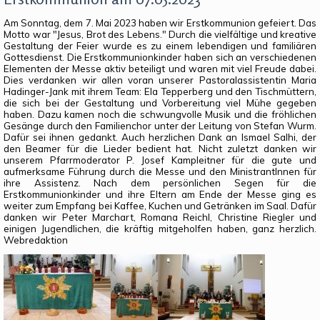
Am Sonntag, dem 7. Mai 2023 haben wir Erstkommunion gefeiert. Das
Motto war "Jesus, Brot des Lebens." Durch die vielfältige und kreative
Gestaltung der Feier wurde es zu einem lebendigen und familiären
Gottesdienst. Die Erstkommunionkinder haben sich an verschiedenen
Elementen der Messe aktiv beteiligt und waren mit viel Freude dabei.
Dies verdanken wir allen voran unserer Pastoralassistentin Maria
Hadinger-Jank mit ihrem Team: Ela Tepperberg und den Tischmüttern,
die sich bei der Gestaltung und Vorbereitung viel Mühe gegeben
haben. Dazu kamen noch die schwungvolle Musik und die fröhlichen
Gesänge durch den Familienchor unter der Leitung von Stefan Wurm.
Dafür sei ihnen gedankt. Auch herzlichen Dank an Ismael Salhi, der
den Beamer für die Lieder bedient hat. Nicht zuletzt danken wir
unserem Pfarrmoderator P. Josef Kampleitner für die gute und
aufmerksame Führung durch die Messe und den MinistrantInnen für
ihre Assistenz. Nach dem persönlichen Segen für die
Erstkommunionkinder und ihre Eltern am Ende der Messe ging es
weiter zum Empfang bei Kaffee, Kuchen und Getränken im Saal. Dafür
danken wir Peter Marchart, Romana Reichl, Christine Riegler und
einigen Jugendlichen, die kräftig mitgeholfen haben, ganz herzlich.
Webredaktion