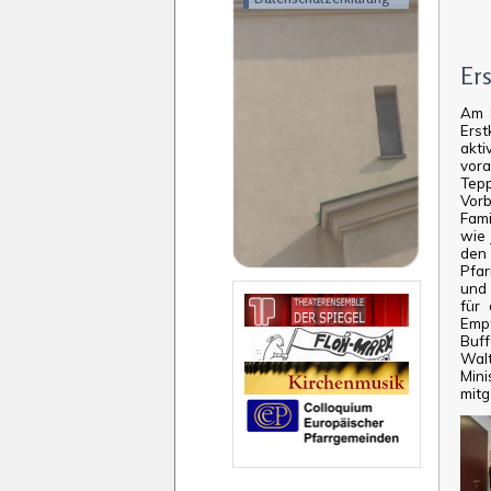
Er
Am 
Ers
akti
vora
Tep
Vor
Fami
wie 
den 
Pfar
und 
für
Emp
Buf
Wal
Mini
mitg