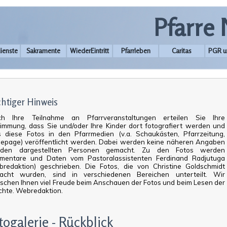
Pfarre
ienste
Sakramente
WiederEintritt
Pfarrleben
Caritas
PGR u
htiger Hinweis
ch Ihre Teilnahme an Pfarrveranstaltungen erteilen Sie Ihre
immung, dass Sie und/oder Ihre Kinder dort fotografiert werden und
 diese Fotos in den Pfarrmedien (v.a. Schaukästen, Pfarrzeitung,
epage) veröffentlicht werden. Dabei werden keine näheren Angaben
den dargestellten Personen gemacht. Zu den Fotos werden
mentare und Daten vom Pastoralassistenten Ferdinand Radjutuga
redaktion) geschrieben. Die Fotos, die von Christine Goldschmidt
acht wurden, sind in verschiedenen Bereichen unterteilt. Wir
chen Ihnen viel Freude beim Anschauen der Fotos und beim Lesen der
chte. Webredaktion.
togalerie - Rückblick