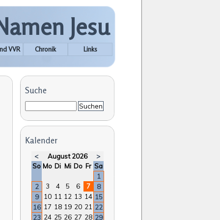
 Namen Jesu
nd VVR
Chronik
Links
Suche
Suchbegriffe
Suchen
Kalender
<
August 2026
>
nntag
ntag
enstag
ttwoch
nnerstag
eitag
mstag
So
Mo
Di
Mi
Do
Fr
Sa
1
3
4
5
6
7
2
8
10
11
12
13
14
9
15
17
18
19
20
21
16
22
24
25
26
27
28
23
29