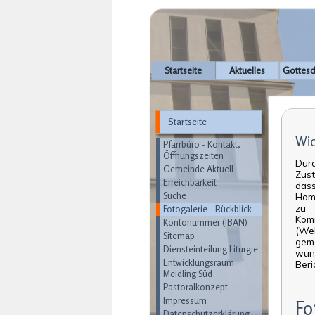
Navigation
Startseite
Aktuelles
Gottesd
überspringen
Startseite
Navigation
Wic
überspringen
Pfarrbüro - Kontakt,
Öffnungszeiten
Dur
Gemeinde Aktuell
Zust
Erreichbarkeit
dass
Suche
Hom
zu 
Fotogalerie - Rückblick
Kom
Kontonummer (IBAN)
(Web
Sitemap
gem
Diensteinteilung Liturgie
wüns
Entwicklungsraum
Beri
Meidling Süd
Pastoralkonzept
Impressum
Fo
Datenschutzerklärung