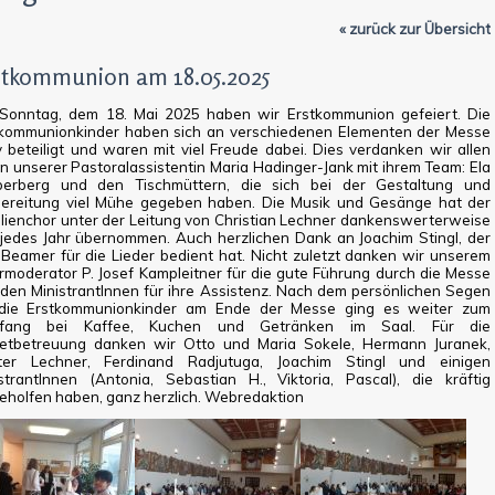
« zurück zur Übersicht
stkommunion am 18.05.2025
Sonntag, dem 18. Mai 2025 haben wir Erstkommunion gefeiert. Die
tkommunionkinder haben sich an verschiedenen Elementen der Messe
v beteiligt und waren mit viel Freude dabei. Dies verdanken wir allen
n unserer Pastoralassistentin Maria Hadinger-Jank mit ihrem Team: Ela
perberg und den Tischmüttern, die sich bei der Gestaltung und
bereitung viel Mühe gegeben haben. Die Musik und Gesänge hat der
lienchor unter der Leitung von Christian Lechner dankenswerterweise
jedes Jahr übernommen. Auch herzlichen Dank an Joachim Stingl, der
Beamer für die Lieder bedient hat. Nicht zuletzt danken wir unserem
rmoderator P. Josef Kampleitner für die gute Führung durch die Messe
den MinistrantInnen für ihre Assistenz. Nach dem persönlichen Segen
 die Erstkommunionkinder am Ende der Messe ging es weiter zum
fang bei Kaffee, Kuchen und Getränken im Saal. Für die
fetbetreuung danken wir Otto und Maria Sokele, Hermann Juranek,
ter Lechner, Ferdinand Radjutuga, Joachim Stingl und einigen
strantInnen (Antonia, Sebastian H., Viktoria, Pascal), die kräftig
eholfen haben, ganz herzlich. Webredaktion