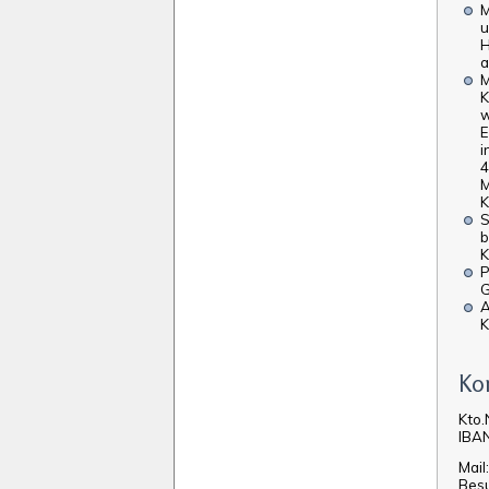
M
u
H
a
K
w
i
4
M
K
S
b
K
P
G
K
Ko
Kto.
IBA
Mail
Bes