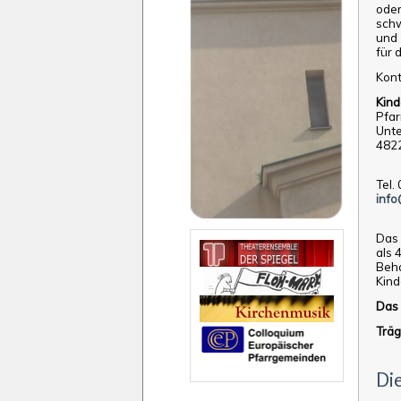
oder
schw
und 
für 
Kont
Kind
Pfar
Unte
4822
Tel.
info
Das 
als 
Beha
Kind
Das 
Träg
Di