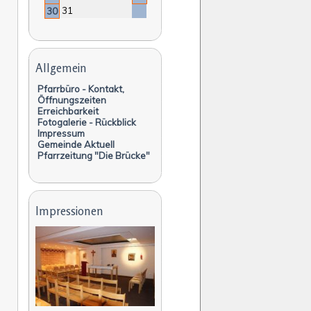
31
30
Navigation
überspringen
Allgemein
Pfarrbüro - Kontakt,
Öffnungszeiten
Erreichbarkeit
Fotogalerie - Rückblick
Impressum
Gemeinde Aktuell
Pfarrzeitung "Die Brücke"
Impressionen