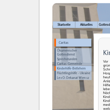
Navigation
Startseite
Aktuelles
Gottesd
überspringen
Caritas
Navigation
überspringen
Ökumenischer
Ki
Gottesdienst
Sprechstunden
Vor
Caritas-Gemeinde
gr
Kinderhilfe-Betlehem
Sch
Flüchtlingshilfe - Ukraine
Hos
heu
Le+O: Dekanat Wien 12
Anla
Hilf
lebe
Näc
Kind
Kin
medi
welc