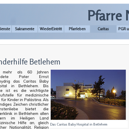
Pfarre
ienste
Sakramente
WiederEintritt
Pfarrleben
Caritas
PGR u
nderhilfe Betlehem
 mehr als 60 Jahren
ündete Pater Ernst
nydrig das Caritas Baby
pital in Bethlehem. Bis
te ist es die wichtigste
ufstelle für medizinische
e für Kinder in Palästina. Als
ndiges Zeichen christlicher
hstenliebe bietet die
erklinik in Bethlehem allen
dern im Heiligen Land
zinische Hilfe an, gleich
Das Caritas Baby Hospital in Betlehem
her Nationalität, Religion