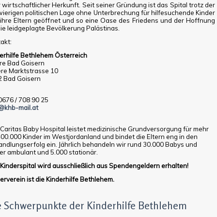
 wirtschaftlicher Herkunft. Seit seiner Gründung ist das Spital trotz der
ierigen politischen Lage ohne Unterbrechung für hilfesuchende Kinder
ihre Eltern geöffnet und so eine Oase des Friedens und der Hoffnung
die leidgeplagte Bevölkerung Palästinas.
akt:
erhilfe Bethlehem Österreich
re Bad Goisern
re Marktstrasse 10
 Bad Goisern
 0676 / 708 90 25
@khb-mail.at
Caritas Baby Hospital leistet medizinische Grundversorgung für mehr
400.000 Kinder im Westjordanland und bindet die Eltern eng in den
ndlungserfolg ein. Jährlich behandeln wir rund 30.000 Babys und
er ambulant und 5.000 stationär.
Kinderspital wird ausschließlich aus Spendengeldern erhalten!
erverein ist die Kinderhilfe Bethlehem.
e Schwerpunkte der Kinderhilfe Bethlehem