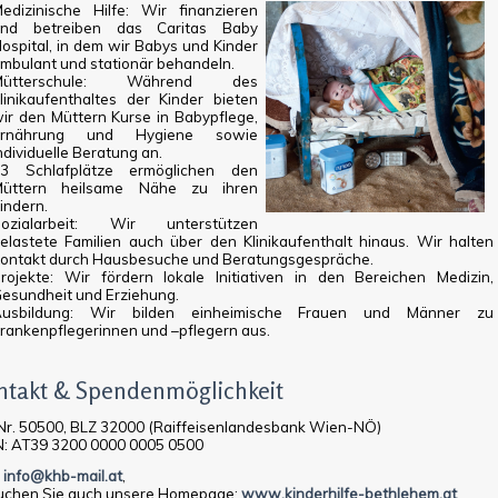
edizinische Hilfe: Wir finanzieren
nd betreiben das Caritas Baby
ospital, in dem wir Babys und Kinder
mbulant und stationär behandeln.
Mütterschule: Während des
linikaufenthaltes der Kinder bieten
ir den Müttern Kurse in Babypflege,
Ernährung und Hygiene sowie
ndividuelle Beratung an.
3 Schlafplätze ermöglichen den
üttern heilsame Nähe zu ihren
indern.
ozialarbeit: Wir unterstützen
elastete Familien auch über den Klinikaufenthalt hinaus. Wir halten
ontakt durch Hausbesuche und Beratungsgespräche.
rojekte: Wir fördern lokale Initiativen in den Bereichen Medizin,
esundheit und Erziehung.
Ausbildung: Wir bilden einheimische Frauen und Männer zu
rankenpflegerinnen und –pflegern aus.
ntakt & Spendenmöglichkeit
Nr. 50500, BLZ 32000 (Raiffeisenlandesbank Wien-NÖ)
N: AT39 3200 0000 0005 0500
:
info@khb-mail.at
,
uchen Sie auch unsere Homepage:
www.kinderhilfe-bethlehem.at