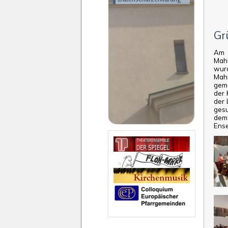
Gr
Am 
Mah
wur
Mah
geme
der 
der 
gesu
dem 
Ense