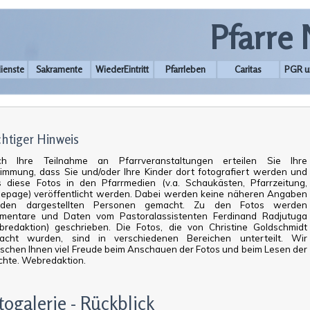
Pfarre
ienste
Sakramente
WiederEintritt
Pfarrleben
Caritas
PGR u
htiger Hinweis
ch Ihre Teilnahme an Pfarrveranstaltungen erteilen Sie Ihre
immung, dass Sie und/oder Ihre Kinder dort fotografiert werden und
 diese Fotos in den Pfarrmedien (v.a. Schaukästen, Pfarrzeitung,
epage) veröffentlicht werden. Dabei werden keine näheren Angaben
den dargestellten Personen gemacht. Zu den Fotos werden
mentare und Daten vom Pastoralassistenten Ferdinand Radjutuga
redaktion) geschrieben. Die Fotos, die von Christine Goldschmidt
acht wurden, sind in verschiedenen Bereichen unterteilt. Wir
chen Ihnen viel Freude beim Anschauen der Fotos und beim Lesen der
chte. Webredaktion.
togalerie - Rückblick