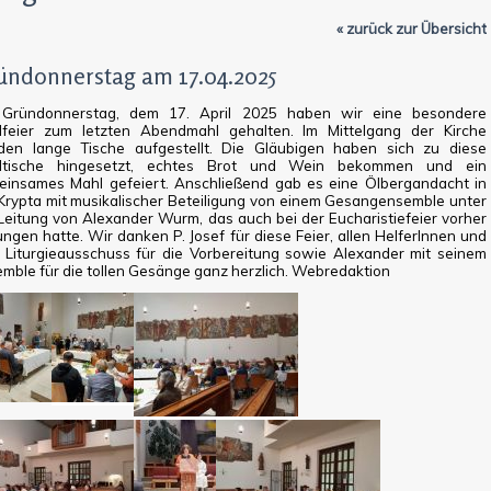
« zurück zur Übersicht
ündonnerstag am 17.04.2025
Gründonnerstag, dem 17. April 2025 haben wir eine besondere
lfeier zum letzten Abendmahl gehalten. Im Mittelgang der Kirche
den lange Tische aufgestellt. Die Gläubigen haben sich zu diese
ltische hingesetzt, echtes Brot und Wein bekommen und ein
insames Mahl gefeiert. Anschließend gab es eine Ölbergandacht in
Krypta mit musikalischer Beteiligung von einem Gesangensemble unter
Leitung von Alexander Wurm, das auch bei der Eucharistiefeier vorher
ngen hatte. Wir danken P. Josef für diese Feier, allen HelferInnen und
Liturgieausschuss für die Vorbereitung sowie Alexander mit seinem
mble für die tollen Gesänge ganz herzlich. Webredaktion