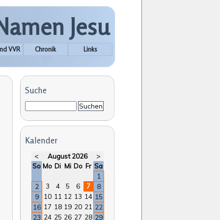
 Namen Jesu
nd VVR
Chronik
Links
Suche
Suchbegriffe
Suchen
Kalender
<
August 2026
>
nntag
ntag
enstag
ttwoch
nnerstag
eitag
mstag
So
Mo
Di
Mi
Do
Fr
Sa
1
3
4
5
6
7
2
8
10
11
12
13
14
9
15
17
18
19
20
21
16
22
24
25
26
27
28
23
29