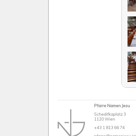
Pfarre Namen Jesu
Schedifkaplatz 3
1120 Wien
+43 1 813 66 74
pfarre@namenjesu.c