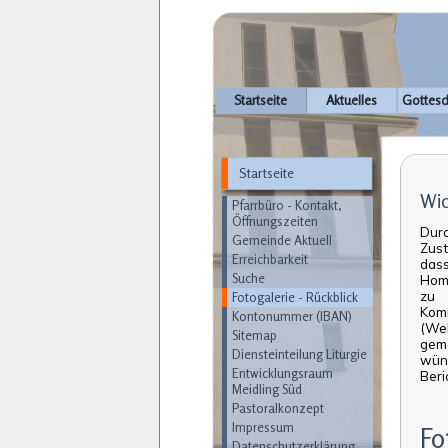
Navigation
Startseite
Aktuelles
Gottesd
überspringen
Startseite
Navigation
Wic
überspringen
Pfarrbüro - Kontakt,
Öffnungszeiten
Dur
Gemeinde Aktuell
Zust
Erreichbarkeit
dass
Suche
Hom
zu 
Fotogalerie - Rückblick
Kom
Kontonummer (IBAN)
(Web
Sitemap
gem
Diensteinteilung Liturgie
wüns
Entwicklungsraum
Beri
Meidling Süd
Pastoralkonzept
Impressum
Fo
Datenschutzerklärung