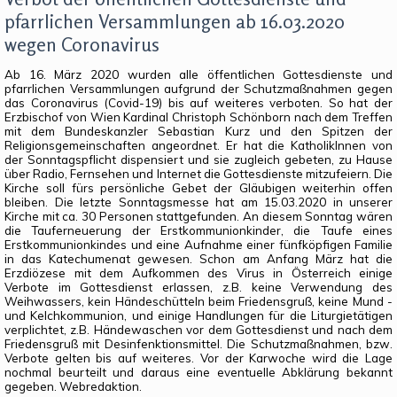
pfarrlichen Versammlungen ab 16.03.2020
wegen Coronavirus
Ab 16. März 2020 wurden alle öffentlichen Gottesdienste und
pfarrlichen Versammlungen aufgrund der Schutzmaßnahmen gegen
das Coronavirus (Covid-19) bis auf weiteres verboten. So hat der
Erzbischof von Wien Kardinal Christoph Schönborn nach dem Treffen
mit dem Bundeskanzler Sebastian Kurz und den Spitzen der
Religionsgemeinschaften angeordnet. Er hat die KatholikInnen von
der Sonntagspflicht dispensiert und sie zugleich gebeten, zu Hause
über Radio, Fernsehen und Internet die Gottesdienste mitzufeiern. Die
Kirche soll fürs persönliche Gebet der Gläubigen weiterhin offen
bleiben. Die letzte Sonntagsmesse hat am 15.03.2020 in unserer
Kirche mit ca. 30 Personen stattgefunden. An diesem Sonntag wären
die Tauferneuerung der Erstkommunionkinder, die Taufe eines
Erstkommunionkindes und eine Aufnahme einer fünfköpfigen Familie
in das Katechumenat gewesen. Schon am Anfang März hat die
Erzdiözese mit dem Aufkommen des Virus in Österreich einige
Verbote im Gottesdienst erlassen, z.B. keine Verwendung des
Weihwassers, kein Händeschütteln beim Friedensgruß, keine Mund -
und Kelchkommunion, und einige Handlungen für die Liturgietätigen
verplichtet, z.B. Händewaschen vor dem Gottesdienst und nach dem
Friedensgruß mit Desinfenktionsmittel. Die Schutzmaßnahmen, bzw.
Verbote gelten bis auf weiteres. Vor der Karwoche wird die Lage
nochmal beurteilt und daraus eine eventuelle Abklärung bekannt
gegeben. Webredaktion.