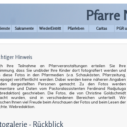
Pfarre
ienste
Sakramente
WiederEintritt
Pfarrleben
Caritas
PGR u
htiger Hinweis
ch Ihre Teilnahme an Pfarrveranstaltungen erteilen Sie Ihre
immung, dass Sie und/oder Ihre Kinder dort fotografiert werden und
 diese Fotos in den Pfarrmedien (v.a. Schaukästen, Pfarrzeitung,
epage) veröffentlicht werden. Dabei werden keine näheren Angaben
den dargestellten Personen gemacht. Zu den Fotos werden
mentare und Daten vom Pastoralassistenten Ferdinand Radjutuga
redaktion) geschrieben. Die Fotos, die von Christine Goldschmidt
acht wurden, sind in verschiedenen Bereichen unterteilt. Wir
chen Ihnen viel Freude beim Anschauen der Fotos und beim Lesen der
chte. Webredaktion.
togalerie - Rückblick