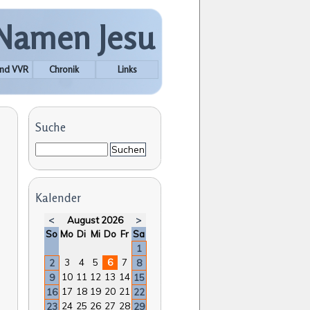
 Namen Jesu
nd VVR
Chronik
Links
Suche
Suchbegriffe
Suchen
Kalender
<
August 2026
>
nntag
ntag
enstag
ttwoch
nnerstag
eitag
mstag
So
Mo
Di
Mi
Do
Fr
Sa
1
3
4
5
6
7
2
8
10
11
12
13
14
9
15
17
18
19
20
21
16
22
24
25
26
27
28
23
29