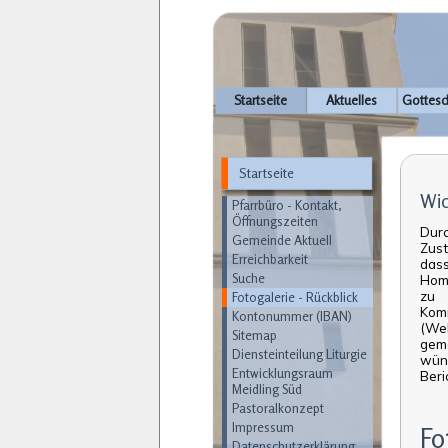
Navigation
Startseite
Aktuelles
Gottesd
überspringen
Startseite
Navigation
Wic
überspringen
Pfarrbüro - Kontakt,
Öffnungszeiten
Dur
Gemeinde Aktuell
Zust
Erreichbarkeit
dass
Suche
Hom
zu 
Fotogalerie - Rückblick
Kom
Kontonummer (IBAN)
(Web
Sitemap
gem
Diensteinteilung Liturgie
wüns
Entwicklungsraum
Beri
Meidling Süd
Pastoralkonzept
Impressum
Fo
Datenschutzerklärung