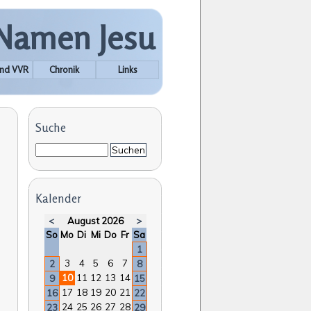
 Namen Jesu
nd VVR
Chronik
Links
Suche
Suchbegriffe
Suchen
Kalender
<
August 2026
>
nntag
ntag
enstag
ttwoch
nnerstag
eitag
mstag
So
Mo
Di
Mi
Do
Fr
Sa
1
3
4
5
6
7
2
8
10
11
12
13
14
9
15
17
18
19
20
21
16
22
24
25
26
27
28
23
29