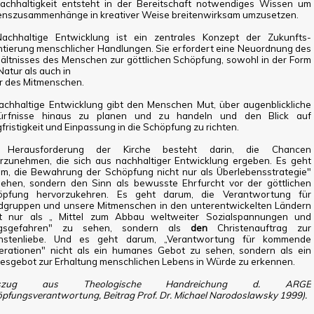
achhaltigkeit entsteht in der Bereitschaft notwendiges Wissen um
nszusammenhänge in kreativer Weise breitenwirksam umzusetzen.
Nachhaltige Entwicklung ist ein zentrales Konzept der Zukunfts-
ntierung menschlicher Handlungen. Sie erfordert eine Neuordnung des
ältnisses des Menschen zur göttlichen Schöpfung, sowohl in der Form
Natur als auch in
r des Mitmenschen.
achhaltige Entwicklung gibt den Menschen Mut, über augenblickliche
ürfnisse hinaus zu planen und zu handeln und den Blick auf
fristigkeit und Einpassung in die Schöpfung zu richten.
 Herausforderung der Kirche besteht darin, die Chancen
zunehmen, die sich aus nachhaltiger Entwicklung ergeben. Es geht
m, die Bewahrung der Schöpfung nicht nur als Überlebensstrategie"
ehen, sondern den Sinn als bewusste Ehrfurcht vor der göttlichen
öpfung hervorzukehren. Es geht darum, die Verantwortung für
dgruppen und unsere Mitmenschen in den unterentwickelten Ländern
ht nur als „ Mittel zum Abbau weltweiter Sozialspannungen und
egsgefahren" zu sehen, sondern als
den
Christenauftrag zur
hstenliebe. Und es geht darum, „Verantwortung für kommende
erationen" nicht als ein humanes Gebot zu sehen, sondern als ein
esgebot zur Erhaltung menschlichen Lebens in Würde zu erkennen.
uszug aus Theologische Handreichung d. ARGE
pfungsverantwortung, Beitrag Prof. Dr. Michael Narodoslawsky 1999).