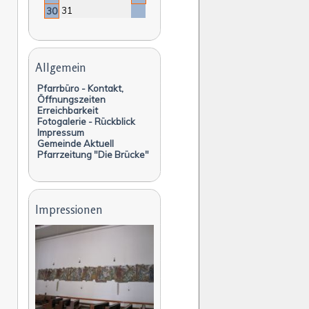
31
30
Navigation
überspringen
Allgemein
Pfarrbüro - Kontakt,
Öffnungszeiten
Erreichbarkeit
Fotogalerie - Rückblick
Impressum
Gemeinde Aktuell
Pfarrzeitung "Die Brücke"
Impressionen