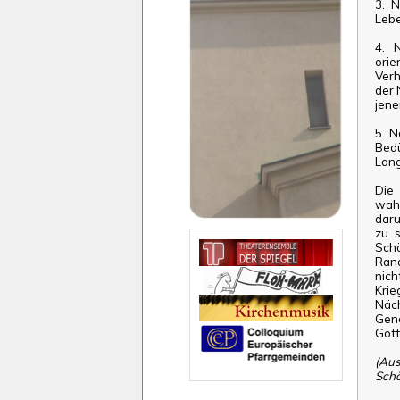
3. N
Lebe
4. 
orie
Verh
der 
jene
5. N
Bed
Lang
Die
wahr
daru
zu s
Sch
Ran
nic
Kri
Näc
Gen
Gott
(A
Schö