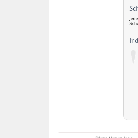
Sc
Jede
Schö
In