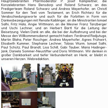
Hauptzelebranten Pfarrmoderator P. Josef Kampleitner, die
Konzelebranten Hans Bensdorp und Roland Schwarz, an das
Predigerteam Roland Schwarz und Andrea Mayerhofer, an Christl
Sommer für den Text vom Testament, an Erich Richtarz für die
Verabschiedungsworte und auch für die Fürbitten in Form von
Dankesbezeigungen mit Renate Kaiblinger, an die Ministranten Ismael
Salhi, Fritz Hala, Angie Wittmann, an die Mesner Franz Tanzberger
und Uschi Lechner, und an Herbert Bartl für die Leitung der
Beisetzung. Vielen Dank an alle, die bei der Aufbahrung und bei der
Messe den Willkommensdienst gemacht haben: Ferdinand Radjutuga,
Martin Blaha, Peter Roschger, Andrea Mayerhofer, Agnes Frühwirt,
Elisabeth Kummer, Stephanie Lechner, Tobias Wurm, Ismael Salhi,
Paul Schütz, Paul Brandt, Lisa Schill, Gabi Tauber, Maria Hadinger-
Jank, Daniela Sommer-Neustifter und Doris Wittmann. Wir denken in
großer Dankbarkeit und tiefer Verbundenheit an Henk, er bleibt in
unseren Herzen. Webredaktion.