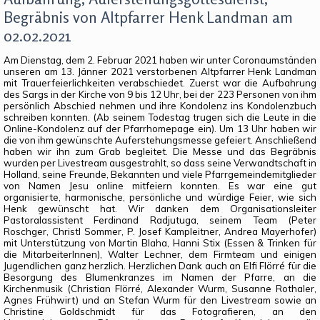
Begräbnis von Altpfarrer Henk Landman am
02.02.2021
Am Dienstag, dem 2. Februar 2021 haben wir unter Coronaumständen
unseren am 13. Jänner 2021 verstorbenen Altpfarrer Henk Landman
mit Trauerfeierlichkeiten verabschiedet. Zuerst war die Aufbahrung
des Sargs in der Kirche von 9 bis 12 Uhr, bei der 223 Personen von ihm
persönlich Abschied nehmen und ihre Kondolenz ins Kondolenzbuch
schreiben konnten. (Ab seinem Todestag trugen sich die Leute in die
Online-Kondolenz auf der Pfarrhomepage ein). Um 13 Uhr haben wir
die von ihm gewünschte Auferstehungsmesse gefeiert. Anschließend
haben wir ihn zum Grab begleitet. Die Messe und das Begräbnis
wurden per Livestream ausgestrahlt, so dass seine Verwandtschaft in
Holland, seine Freunde, Bekannten und viele Pfarrgemeindemitglieder
von Namen Jesu online mitfeiern konnten. Es war eine gut
organisierte, harmonische, persönliche und würdige Feier, wie sich
Henk gewünscht hat. Wir danken dem Organisationsleiter
Pastoralassistent Ferdinand Radjutuga, seinem Team (Peter
Roschger, Christl Sommer, P. Josef Kampleitner, Andrea Mayerhofer)
mit Unterstützung von Martin Blaha, Hanni Stix (Essen & Trinken für
die MitarbeiterInnen), Walter Lechner, dem Firmteam und einigen
Jugendlichen ganz herzlich. Herzlichen Dank auch an Elfi Flörré für die
Besorgung des Blumenkranzes im Namen der Pfarre, an die
Kirchenmusik (Christian Flörré, Alexander Wurm, Susanne Rothaler,
Agnes Frühwirt) und an Stefan Wurm für den Livestream sowie an
Christine Goldschmidt für das Fotografieren, an den