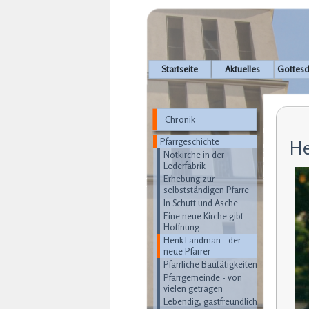
Navigation
Startseite
Aktuelles
Gottesd
überspringen
Chronik
Navigation
überspringen
Pfarrgeschichte
He
Notkirche in der
Lederfabrik
Erhebung zur
selbstständigen Pfarre
In Schutt und Asche
Eine neue Kirche gibt
Hoffnung
Henk Landman - der
neue Pfarrer
Pfarrliche Bautätigkeiten
Pfarrgemeinde - von
vielen getragen
Lebendig, gastfreundlich