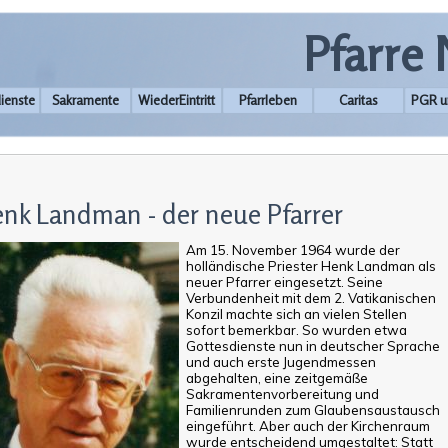
Pfarre
ienste
Sakramente
WiederEintritt
Pfarrleben
Caritas
PGR u
nk Landman - der neue Pfarrer
Am 15. November 1964 wurde der
holländische Priester Henk Landman als
neuer Pfarrer eingesetzt. Seine
Verbundenheit mit dem 2. Vatikanischen
Konzil machte sich an vielen Stellen
sofort bemerkbar. So wurden etwa
Gottesdienste nun in deutscher Sprache
und auch erste Jugendmessen
abgehalten, eine zeitgemäße
Sakramentenvorbereitung und
Familienrunden zum Glaubensaustausch
eingeführt. Aber auch der Kirchenraum
wurde entscheidend umgestaltet: Statt