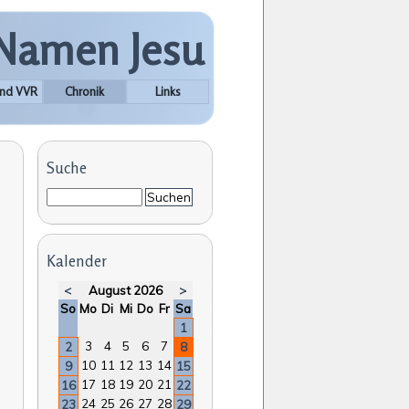
 Namen Jesu
nd VVR
Chronik
Links
Suche
Suchbegriffe
Suchen
Kalender
<
August 2026
>
nntag
ntag
enstag
ttwoch
nnerstag
eitag
mstag
So
Mo
Di
Mi
Do
Fr
Sa
1
3
4
5
6
7
2
8
10
11
12
13
14
9
15
17
18
19
20
21
16
22
24
25
26
27
28
23
29