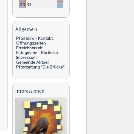
31
30
Navigation
überspringen
Allgemein
Pfarrbüro - Kontakt,
Öffnungszeiten
Erreichbarkeit
Fotogalerie - Rückblick
Impressum
Gemeinde Aktuell
Pfarrzeitung "Die Brücke"
Impressionen